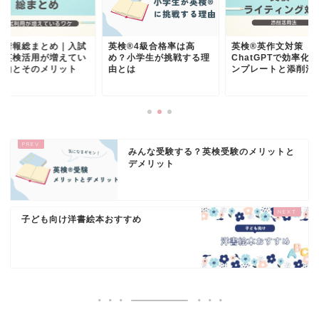
検情報総まとめ｜入試
英検®︎4級合格率は高
英検®︎英作文対策
の英検活用が増えてい
め？小学生が挑戦する理
ChatGPTで効率化
理由とそのメリット
由とは
ンプレートと添削活用.
みんな受験する？英検受験のメリットと
デメリット
子ども向け洋書絵本おすすめ