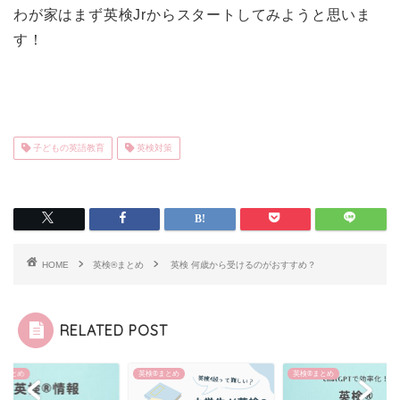
わが家はまず英検Jrからスタートしてみようと思いま
す！
子どもの英語教育
英検対策
HOME
英検®︎まとめ
英検 何歳から受けるのがおすすめ？
RELATED POST
®︎まとめ
英検®︎まとめ
英検®︎まとめ