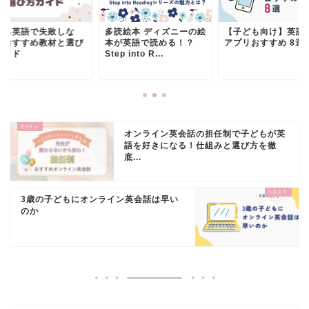
うち英語で失敗しな
多読絵本 ディズニーの絵
【子ども向け】英語
！おすすめ教材と選び
本が英語で読める！？
アプリおすすめ 8選
ガイド
Step into R...
オンライン英会話の担任制で子どもが英
語を好きになる！仕組みと選び方を徹
底...
3歳の子どもにオンライン英会話は早い
のか